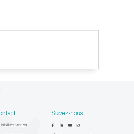
ontact
Suivez-nous
:
info@lestoises.ch