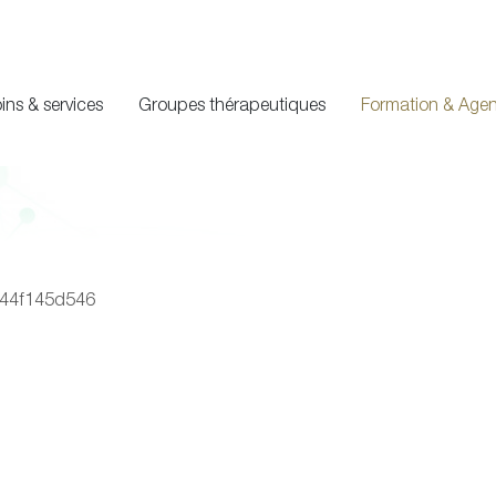
ins & services
Groupes thérapeutiques
Formation & Age
044f145d546