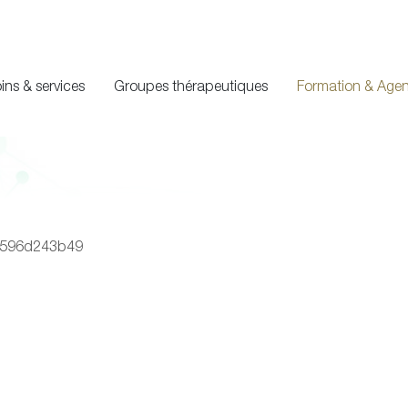
ins & services
Groupes thérapeutiques
Formation & Age
48596d243b49