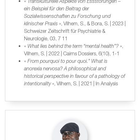
«
Transkulturelle Aspekte von Essstörungen –
ein Beispiel für den Beitrag der
Sozialwissenschaften zu Forschung und
klinischer Praxis
», Vilhem, S., & Bora, S. | 2023 |
Schweizer Zeitschrift für Psychiatrie &
Neurologie, 03, 7 11
«
What lies behind the term “mental health”?
»,
Vilhem, S. | 2022 | Cairns Dossiers, 6(10), 1-1
«
From pourquoi to pour quoi.” What is
anorexia nervosa? A philosophical and
historical perspective in favour of a pathology of
intentionality
», Vilhem, S. | 2021 | In Analysis